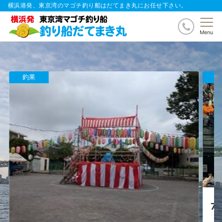
横浜港発、東京湾のマゴチ釣り船はだてまき丸にお任せ下さい。
Menu
釣果
7月13日(月)