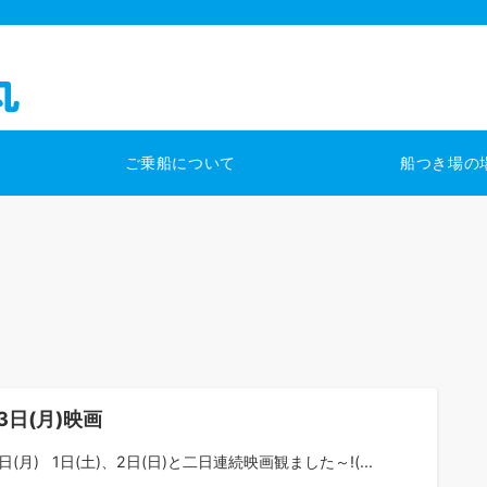
ご乗船について
船つき場の
3日(月)映画
日(月) 1日(土)、2日(日)と二日連続映画観ました～!(...