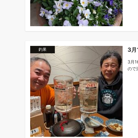
3月
釣果
3月
ので混